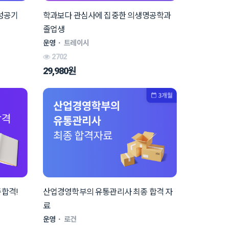
 성공기
학과보다 관심사에 집중한 의생명공학과
졸업생
운영
ㆍ
트레이시
2702
29,980원
종합격!
산업경영학부의 유통관리사 최종 합격 자
료
운영
ㆍ
로건