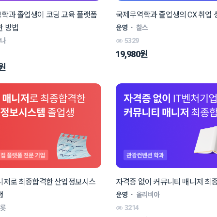
학과 졸업생이 코딩 교육 플랫폼
국제무역학과 졸업생의 CX 취업
한 방법
운영
ㆍ
찰스
안나
5329
19,980원
0원
니저로 최종합격한 산업정보시스
자격증 없이 커뮤니티 매니저 최
생
운영
ㆍ
올리비아
샬롯
3214