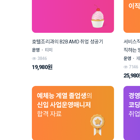
호텔조리과의 B2B AMD 취업 성공기
서비스직
직하는 
운영
ㆍ
티미
3846
운영
ㆍ
19,980원
7146
25,98