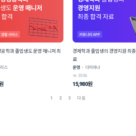
공학과 졸업생도 운영 매니저 최
경제학과 졸업생의 경영지원 최종
료
크리스
운영
ㆍ
다이아나
3506
0원
15,980원
1
2
3
다음