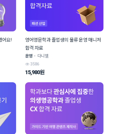
했어요!
영어영문학과 졸업생의 물류 운영 매니저
합격 자료
운영
ㆍ
다니엘
3586
15,980원