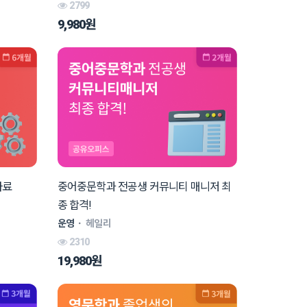
2799
9,980원
자료
중어중문학과 전공생 커뮤니티 매니저 최
종 합격!
운영
ㆍ
헤일리
2310
19,980원