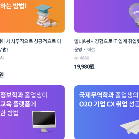
에서 사무직으로 성공적으로 이
알바&봉사경험으로 IT 업계 취업
방법!
운영
ㆍ
에런
제시
4646
19,980원
0원