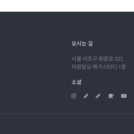
오시는 길
서울 서초구 효령로 321,
덕원빌딩 메가스터디 1층
소셜