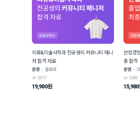
의류&미술사학과 전공생의 커뮤니티 매니
산업경영
저 합격 자료
종 합격
운영
ㆍ
플로라
운영
ㆍ
3077
2885
19,980원
15,98