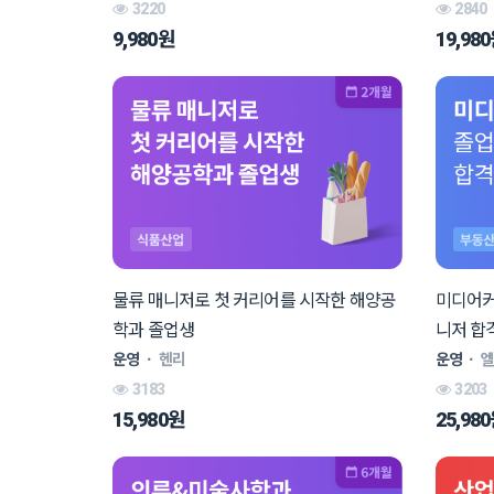
3220
2840
9,980원
19,98
물류 매니저로 첫 커리어를 시작한 해양공
미디어커
학과 졸업생
니저 합
운영
ㆍ
헨리
운영
ㆍ
3183
3203
15,980원
25,98