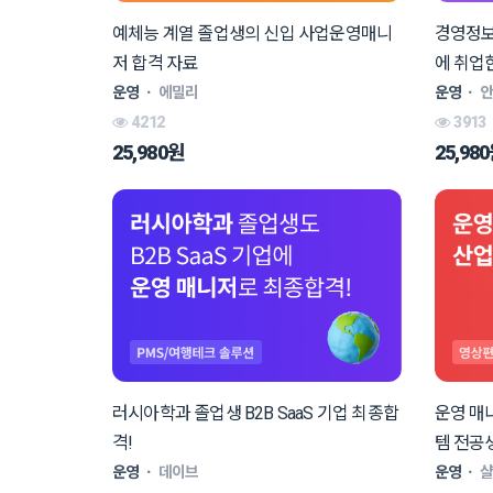
예체능 계열 졸업생의 신입 사업운영매니
경영정보
저 합격 자료
에 취업
운영
ㆍ
에밀리
운영
ㆍ
4212
3913
25,980원
25,98
러시아학과 졸업생 B2B SaaS 기업 최종합
운영 매
격!
템 전공
운영
ㆍ
데이브
운영
ㆍ