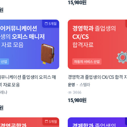
15,980원
0원
뮤니케이션 졸업생의 오피스 매
경영학과 졸업생의 CX/CS 합격 
격 자료 모음
운영
ㆍ
스텔라
엘레나
3466
15,980원
0원