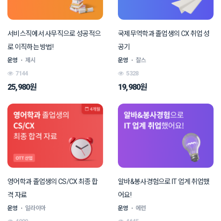
서비스직에서 사무직으로 성공적으
국제무역학과 졸업생의 CX 취업 성
로 이직하는 방법!
공기
운영
ㆍ
제시
운영
ㆍ
찰스
7144
5328
25,980원
19,980원
영어학과 졸업생의 CS/CX 최종 합
알바&봉사경험으로 IT 업계 취업했
격 자료
어요!
운영
ㆍ
일라이아
운영
ㆍ
에런