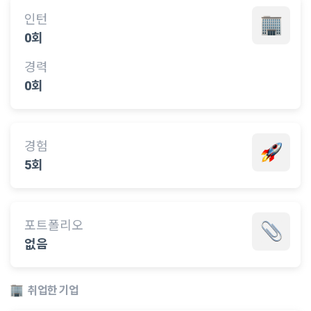
인턴
0회
경력
0회
경험
5회
포트폴리오
없음
취업한 기업