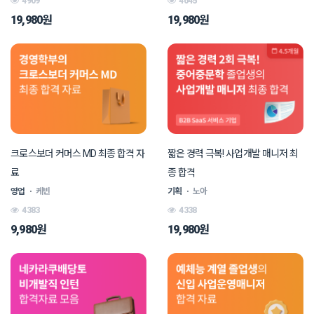
4909
4645
19,980원
19,980원
크로스보더 커머스 MD 최종 합격 자
짧은 경력 극복! 사업개발 매니저 최
료
종 합격
영업
ㆍ
케빈
기획
ㆍ
노아
4383
4338
9,980원
19,980원