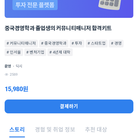
중국경영학과 졸업생의 커뮤니티매니저 합격키트
# 커뮤니티매니저
# 중국경영학과
# 투자
# 스타트업
# 경영
# 인서울
# 벤처기업
# 4년제 대학
운영
ㆍ
딕시
2569
15,980원
결제하기
스토리
경험 및 취업 정보
추천 대상