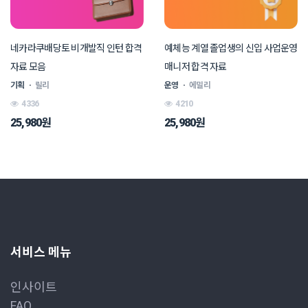
네카라쿠배당토 비개발직 인턴 합격
예체능 계열 졸업생의 신입 사업운영
자료 모음
매니저 합격 자료
기획
ㆍ
릴리
운영
ㆍ
에밀리
4336
4210
25,980원
25,980원
서비스 메뉴
인사이트
FAQ