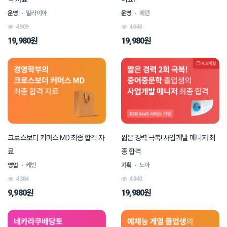
운영
ㆍ
일라이아
운영
ㆍ
에런
4909
4646
19,980원
19,980원
크로스보더 커머스 MD 최종 합격 자
짧은 경력 극복! 사업개발 매니저 최
료
종 합격
영업
ㆍ
케빈
기획
ㆍ
노아
4384
4340
9,980원
19,980원