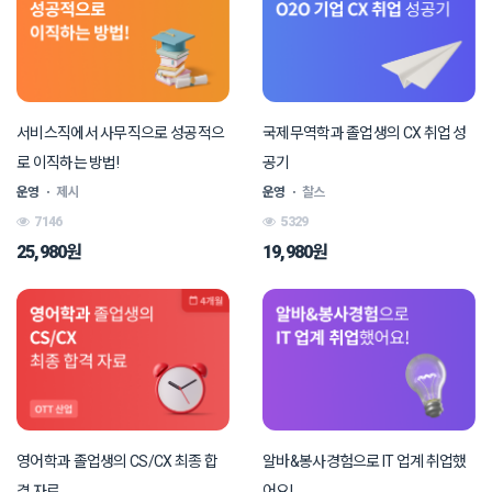
서비스직에서 사무직으로 성공적으
국제무역학과 졸업생의 CX 취업 성
로 이직하는 방법!
공기
운영
ㆍ
제시
운영
ㆍ
찰스
7146
5329
25,980원
19,980원
영어학과 졸업생의 CS/CX 최종 합
알바&봉사경험으로 IT 업계 취업했
격 자료
어요!