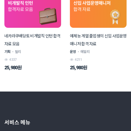
네카라쿠배당토 비개발직 인턴 합격
예체능 계열 졸업생의 신입 사업운영
자료 모음
매니저 합격 자료
기획
ㆍ
릴리
운영
ㆍ
에밀리
4337
4211
25,980원
25,980원
서비스 메뉴