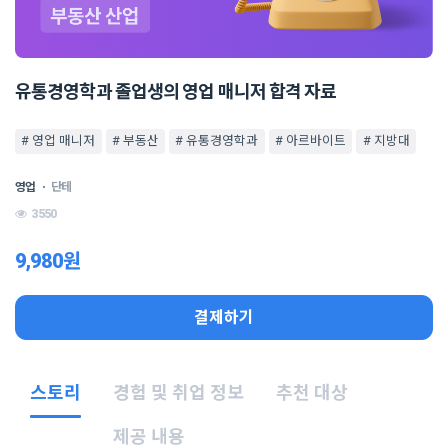
유통경영학과 졸업생의 영업 매니저 합격 자료
# 영업 매니저
# 부동산
# 유통경영학과
# 아르바이트
# 지방대
영업
ㆍ
단테
3550
9,980원
결제하기
스토리
경험 및 취업 정보
추천 대상
제공 내용