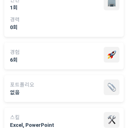
1회
경력
0회
경험
6회
포트폴리오
없음
스킬
Excel, PowerPoint