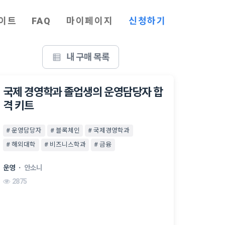
이트
FAQ
마이페이지
신청하기
내 구매 목록
국제 경영학과 졸업생의 운영담당자 합
격 키트
# 운영담당자
# 블록체인
# 국제경영학과
# 해외대학
# 비즈니스학과
# 금융
운영
ㆍ
안소니
2875