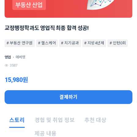
교정행정학과도 영업직 최종 합격 성공!
# 부동산 연구원
# 헬스케어
# 치기공과
# 지방4년제
# 인턴0회
영업
ㆍ
에버렛
3587
15,980원
결제하기
스토리
경험 및 취업 정보
추천 대상
제공 내용