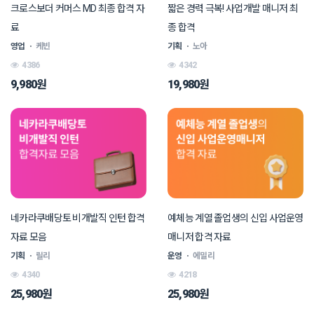
크로스보더 커머스 MD 최종 합격 자
짧은 경력 극복! 사업개발 매니저 최
료
종 합격
영업
ㆍ
케빈
기획
ㆍ
노아
4386
4342
9,980원
19,980원
네카라쿠배당토 비개발직 인턴 합격
예체능 계열 졸업생의 신입 사업운영
자료 모음
매니저 합격 자료
기획
ㆍ
릴리
운영
ㆍ
에밀리
4340
4218
25,980원
25,980원