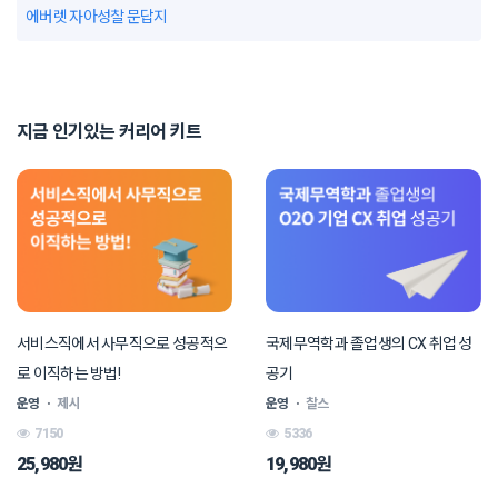
에버렛 자아성찰 문답지
지금 인기있는 커리어 키트
서비스직에서 사무직으로 성공적으
국제무역학과 졸업생의 CX 취업 성
로 이직하는 방법!
공기
운영
ㆍ
제시
운영
ㆍ
찰스
7150
5336
25,980원
19,980원