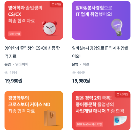
영어학과 졸업생의 CS/CX 최종 합
알바&봉사경험으로 IT 업계 취업했
격 자료
어요!
운영
ㆍ
일라이아
운영
ㆍ
에런
4914
4649
19,980원
19,980원