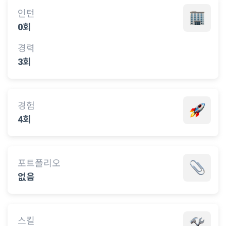
인턴
0회
경력
3회
경험
4회
포트폴리오
없음
스킬